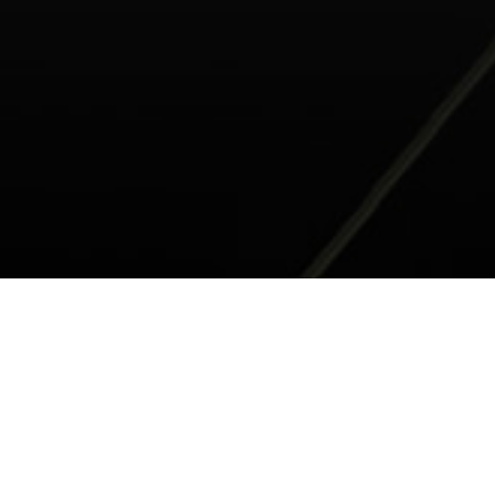
E·XE 880 