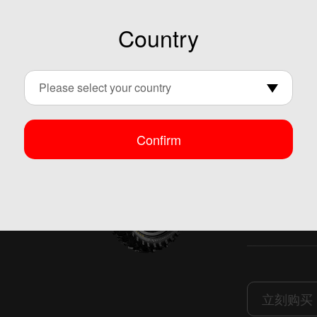
E·
Country
Profession
Please select your country
峰值功率
39KW
Confirm
扭矩
880N.m
立刻购买