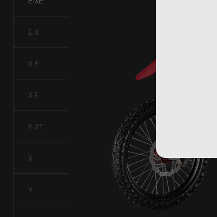
E·XE
E·X
X·E
X·F
E·XT
X
Y