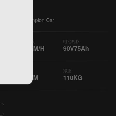
XE
al Hunter Champion Car
最高速度
电池规格
125KM/H
90V75Ah
续航
净重
215KM
110KG